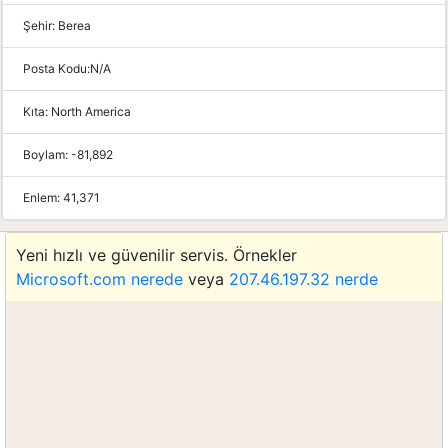
Şehir:
Berea
Posta Kodu:
N/A
Kıta:
North America
Boylam:
-81,892
Enlem:
41,371
Yeni hızlı ve güvenilir servis. Örnekler
Microsoft.com nerede
veya
207.46.197.32 nerde