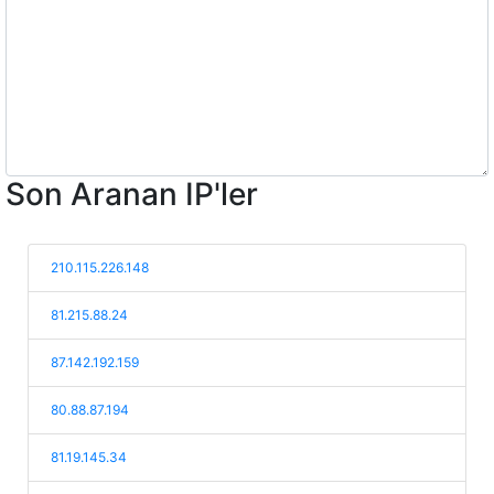
Son Aranan IP'ler
210.115.226.148
81.215.88.24
87.142.192.159
80.88.87.194
81.19.145.34