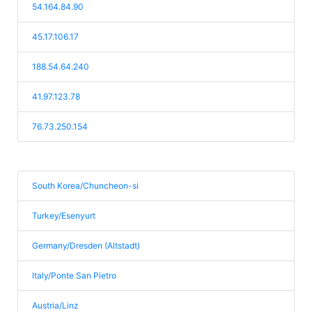
54.164.84.90
45.17.106.17
188.54.64.240
41.97.123.78
76.73.250.154
South Korea/Chuncheon-si
Turkey/Esenyurt
Germany/Dresden (Altstadt)
Italy/Ponte San Pietro
Austria/Linz