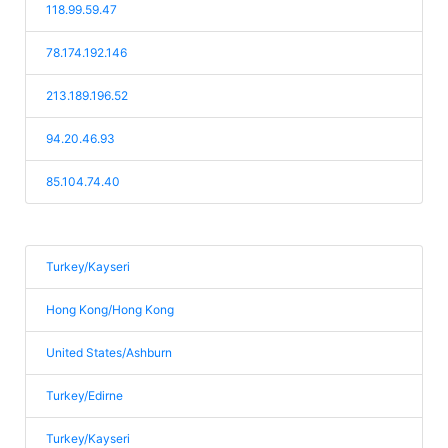
118.99.59.47
78.174.192.146
213.189.196.52
94.20.46.93
85.104.74.40
Turkey/Kayseri
Hong Kong/Hong Kong
United States/Ashburn
Turkey/Edirne
Turkey/Kayseri