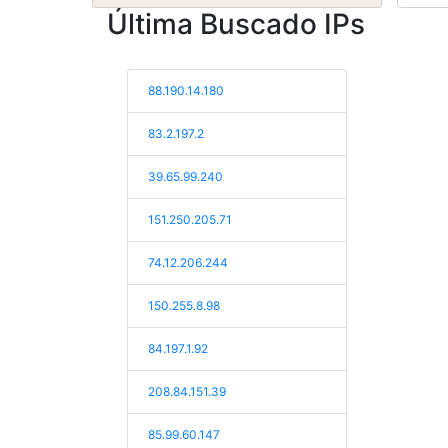
Última Buscado IPs
88.190.14.180
83.2.197.2
39.65.99.240
151.250.205.71
74.12.206.244
150.255.8.98
84.197.1.92
208.84.151.39
85.99.60.147