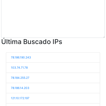
Última Buscado IPs
78.186.190.243
103.74.71.78
78.184.255.27
78.186.14.203
121.10.172.197