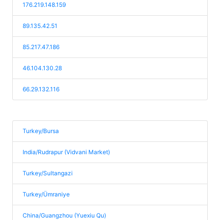
176.219.148.159
89.135.42.51
85.217.47.186
46.104.130.28
66.29.132.116
Turkey/Bursa
India/Rudrapur (Vidvani Market)
Turkey/Sultangazi
Turkey/Ümraniye
China/Guangzhou (Yuexiu Qu)