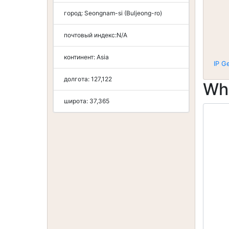
город:
Seongnam-si (Buljeong-ro)
почтовый индекс:
N/A
континент:
Asia
IP G
долгота:
127,122
Wh
широта:
37,365