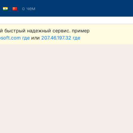
о чем
й быстрый надежный сервис. пример
osoft.com где
или
207.46.197.32 где