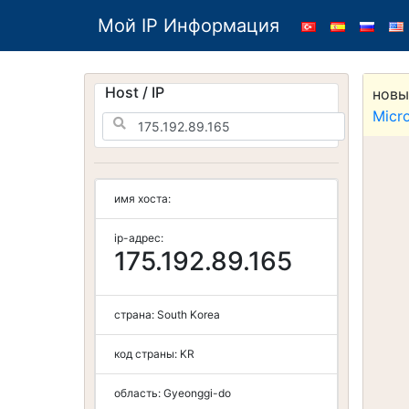
Мой IP Информация
Host / IP
новы
Micr
имя хоста:
ip-адрес:
175.192.89.165
страна:
South Korea
код страны:
KR
область:
Gyeonggi-do