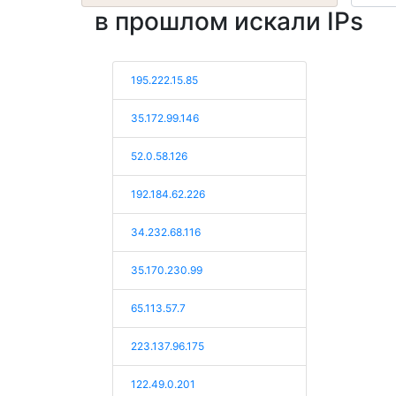
в прошлом искали IPs
195.222.15.85
35.172.99.146
52.0.58.126
192.184.62.226
34.232.68.116
35.170.230.99
65.113.57.7
223.137.96.175
122.49.0.201