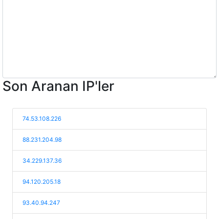
Son Aranan IP'ler
74.53.108.226
88.231.204.98
34.229.137.36
94.120.205.18
93.40.94.247