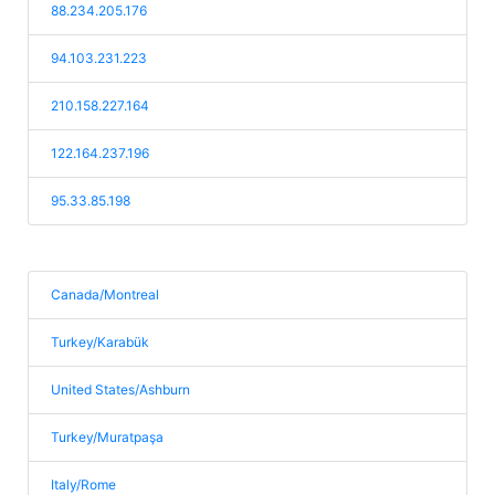
88.234.205.176
94.103.231.223
210.158.227.164
122.164.237.196
95.33.85.198
Canada/Montreal
Turkey/Karabük
United States/Ashburn
Turkey/Muratpaşa
Italy/Rome