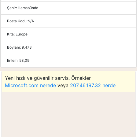
Şehir:
Hemsbünde
Posta Kodu:
N/A
Kıta:
Europe
Boylam:
9,473
Enlem:
53,09
Yeni hızlı ve güvenilir servis. Örnekler
Microsoft.com nerede
veya
207.46.197.32 nerde