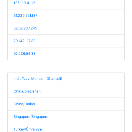
185.110.41.121
61.239.221.187
52.52.237.245
79.142.117.82
92.236.54.83
India/Navi Mumbai (Ghansoli)
China/Shizishan
China/Haikou
Singapore/Singapore
Turkey/Ümraniye