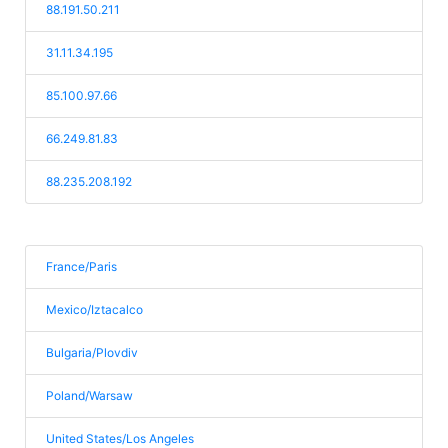
88.191.50.211
31.11.34.195
85.100.97.66
66.249.81.83
88.235.208.192
France/Paris
Mexico/Iztacalco
Bulgaria/Plovdiv
Poland/Warsaw
United States/Los Angeles