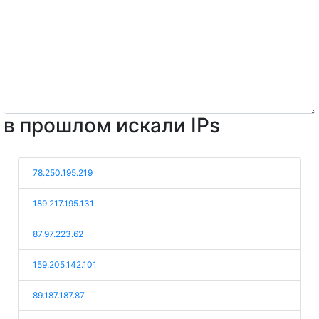
в прошлом искали IPs
78.250.195.219
189.217.195.131
87.97.223.62
159.205.142.101
89.187.187.87