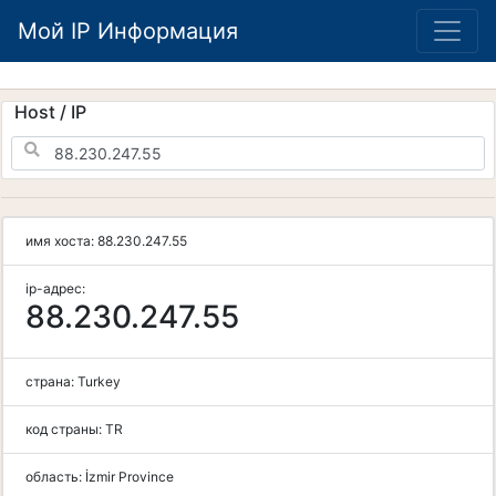
Мой IP Информация
Host / IP
имя хоста:
88.230.247.55
ip-адрес:
88.230.247.55
страна:
Turkey
код страны:
TR
область:
İzmir Province