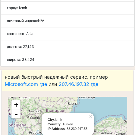
город:
Izmir
почтовый индекс:
N/A
континент:
Asia
долгота:
27,143
широта:
38,424
новый быстрый надежный сервис. пример
Microsoft.com где
или
207.46.197.32 где
+
-
×
City
:Izmir
Country
: Turkey
IP Address
: 88.230.247.55