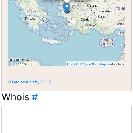
Leaflet
| ©
OpenStreetMap
contributors
IP Geolocation by DB-IP
Whois
#