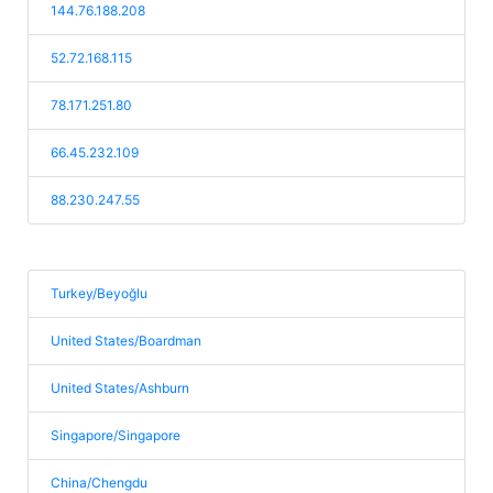
144.76.188.208
52.72.168.115
78.171.251.80
66.45.232.109
88.230.247.55
Turkey/Beyoğlu
United States/Boardman
United States/Ashburn
Singapore/Singapore
China/Chengdu