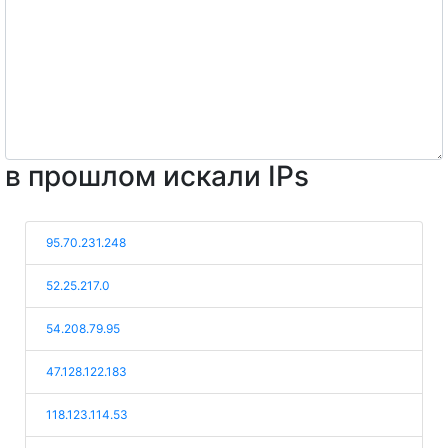
в прошлом искали IPs
95.70.231.248
52.25.217.0
54.208.79.95
47.128.122.183
118.123.114.53