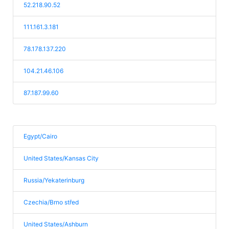
52.218.90.52
111.161.3.181
78.178.137.220
104.21.46.106
87.187.99.60
Egypt/Cairo
United States/Kansas City
Russia/Yekaterinburg
Czechia/Brno střed
United States/Ashburn