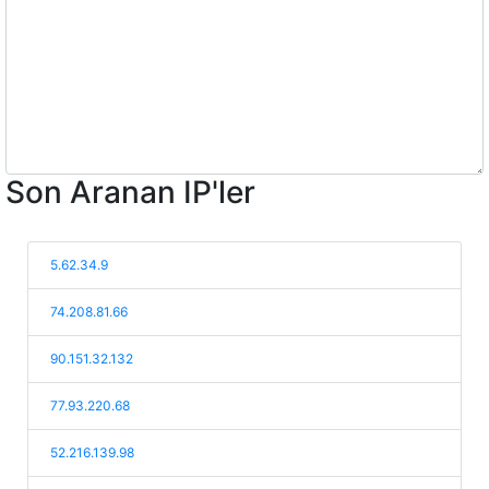
Son Aranan IP'ler
5.62.34.9
74.208.81.66
90.151.32.132
77.93.220.68
52.216.139.98