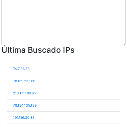
Última Buscado IPs
74.7.36.78
78.169.235.68
213.171.199.85
78.184.135.139
191.116.30.82