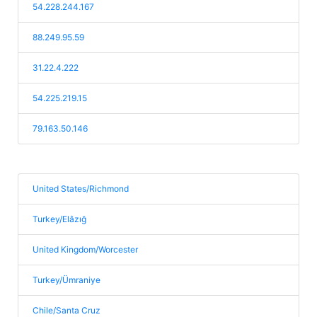
54.228.244.167
88.249.95.59
31.22.4.222
54.225.219.15
79.163.50.146
United States/Richmond
Turkey/Elâzığ
United Kingdom/Worcester
Turkey/Ümraniye
Chile/Santa Cruz