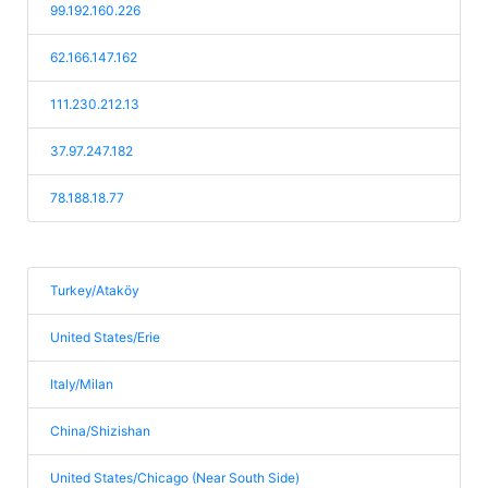
99.192.160.226
62.166.147.162
111.230.212.13
37.97.247.182
78.188.18.77
Turkey/Ataköy
United States/Erie
Italy/Milan
China/Shizishan
United States/Chicago (Near South Side)