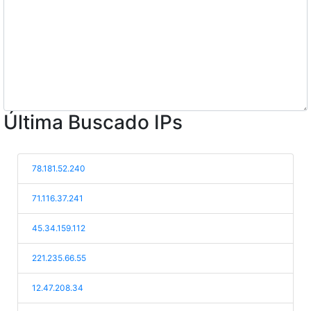
Última Buscado IPs
78.181.52.240
71.116.37.241
45.34.159.112
221.235.66.55
12.47.208.34