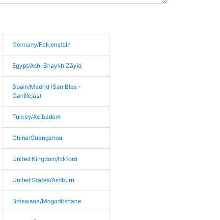
Germany/Falkenstein
Egypt/Ash-Shaykh Zāyid
Spain/Madrid (San Blas -
Canillejas)
Turkey/Acibadem
China/Guangzhou
United Kingdom/Ickford
United States/Ashburn
Botswana/Mogoditshane