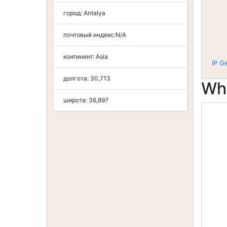
город:
Antalya
почтовый индекс:
N/A
континент:
Asia
IP G
долгота:
30,713
Wh
широта:
36,897