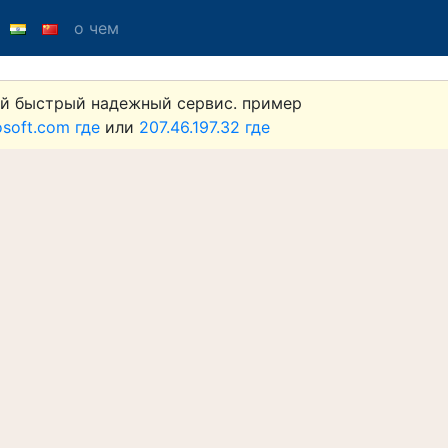
о чем
й быстрый надежный сервис. пример
osoft.com где
или
207.46.197.32 где