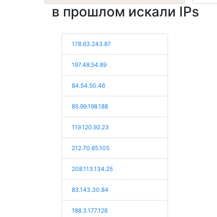
в прошлом искали IPs
178.63.243.87
197.48.54.89
84.54.50.46
85.99.198.188
119.120.92.23
212.70.65.105
208.113.134.25
83.143.30.84
188.3.177.128