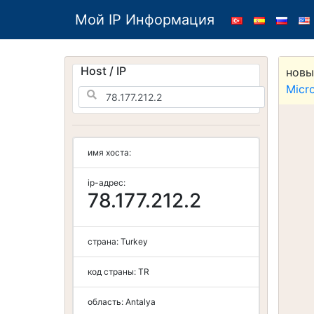
Мой IP Информация
Host / IP
новы
Micr
имя хоста:
ip-адрес:
78.177.212.2
страна:
Turkey
код страны:
TR
область:
Antalya