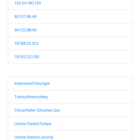
142.54.180.135
85.107.96.46
94.122.88.90
78.188.52.202
78.162.221.182
Indonesia/Cileungsir
Turkey/Mahmutbey
China/Hefei (Shushan Qu)
United States/Tampa
United States/Lansing