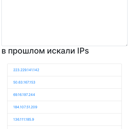
в прошлом искали IPs
223.229.141.142
50.63.167.153
69.16.197.244
184.107.51.209
136.111.185.9