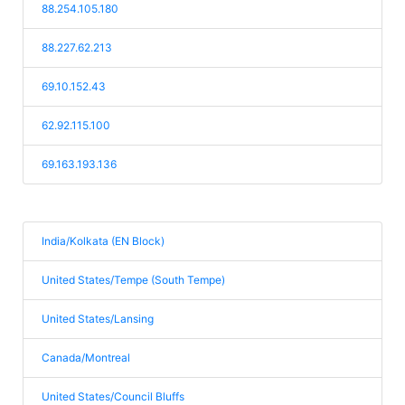
88.254.105.180
88.227.62.213
69.10.152.43
62.92.115.100
69.163.193.136
India/Kolkata (EN Block)
United States/Tempe (South Tempe)
United States/Lansing
Canada/Montreal
United States/Council Bluffs