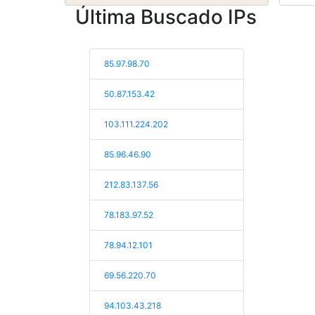
Última Buscado IPs
85.97.98.70
50.87.153.42
103.111.224.202
85.96.46.90
212.83.137.56
78.183.97.52
78.94.12.101
69.56.220.70
94.103.43.218