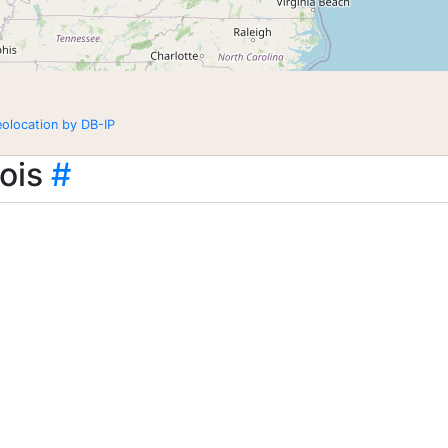
eolocation by DB-IP
ois
#