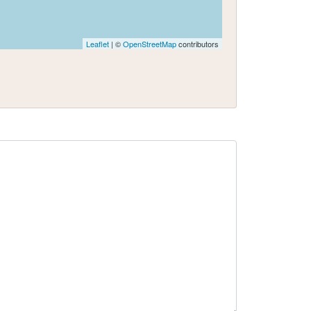
Leaflet
| ©
OpenStreetMap
contributors