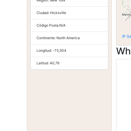
Región:
New York
Ciudad:
Hicksville
Código Posta:
N/A
IP G
Continente:
North America
Wh
Longitud:
-73,504
Latitud:
40,76