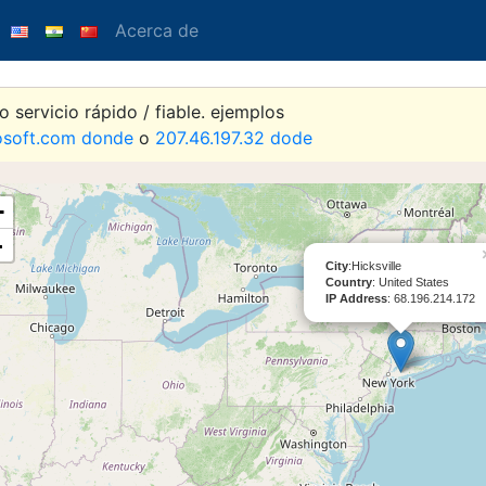
Acerca de
 servicio rápido / fiable. ejemplos
osoft.com donde
o
207.46.197.32 dode
+
-
City
:Hicksville
Country
: United States
IP Address
: 68.196.214.172