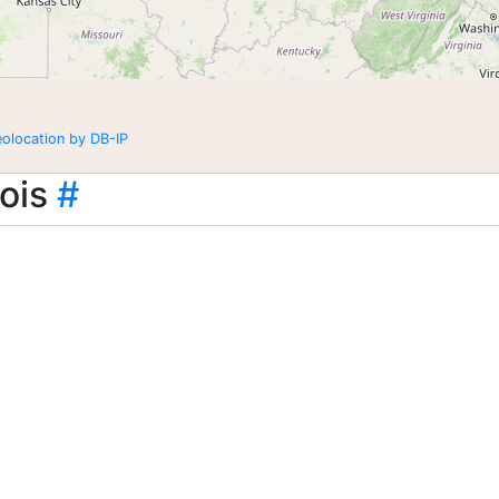
eolocation by DB-IP
ois
#