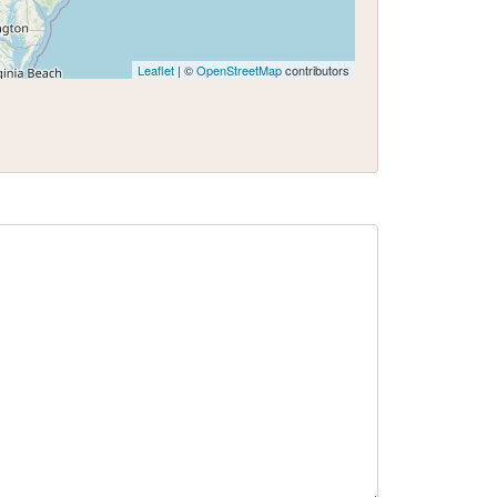
Leaflet
| ©
OpenStreetMap
contributors