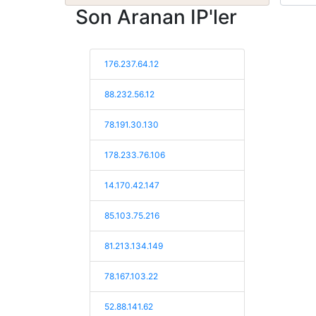
Son Aranan IP'ler
176.237.64.12
88.232.56.12
78.191.30.130
178.233.76.106
14.170.42.147
85.103.75.216
81.213.134.149
78.167.103.22
52.88.141.62