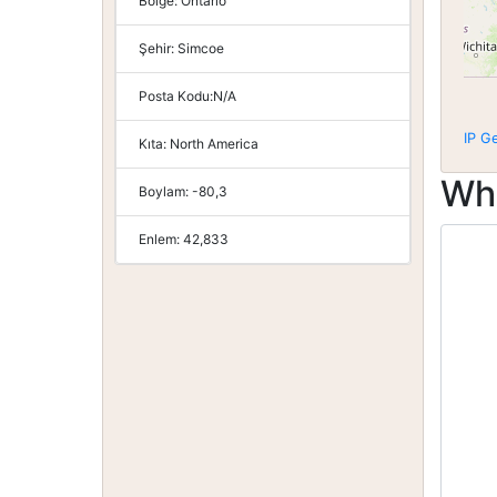
Bölge:
Ontario
Şehir:
Simcoe
Posta Kodu:
N/A
IP G
Kıta:
North America
Wh
Boylam:
-80,3
Enlem:
42,833