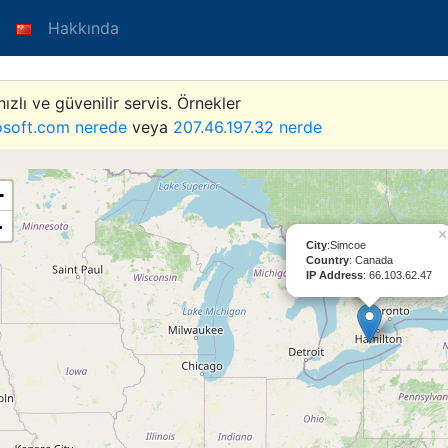
Hakkında
hızlı ve güvenilir servis. Örnekler
osoft.com nerede
veya
207.46.197.32 nerde
+
-
×
City
:Simcoe
Country
: Canada
IP Address
: 66.103.62.47