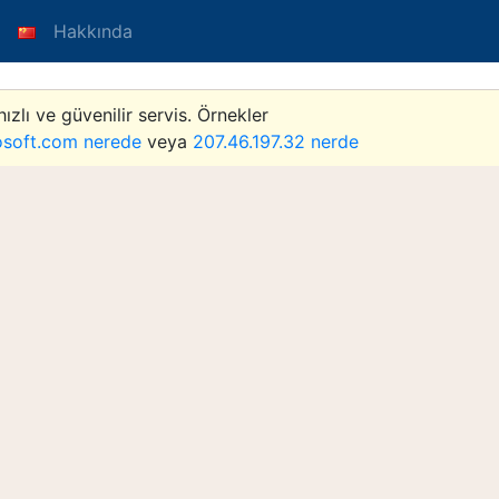
Hakkında
hızlı ve güvenilir servis. Örnekler
osoft.com nerede
veya
207.46.197.32 nerde