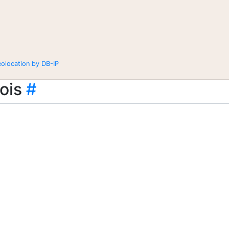
eolocation by DB-IP
ois
#