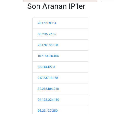
Son Aranan IP'ler
78.177.69.114
60.235.27.62
78.176.186.198
107.154.80.166
38.114.127.3
217.237.18.168
79.218.184.218
94.123.224.110
95.23.137.250