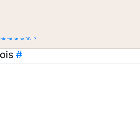
eolocation by DB-IP
ois
#