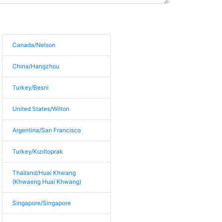
Canada/Nelson
China/Hangzhou
Turkey/Besni
United States/Wilton
Argentina/San Francisco
Turkey/Kızıltoprak
Thailand/Huai Khwang
(Khwaeng Huai Khwang)
Singapore/Singapore