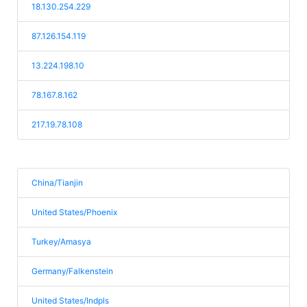
18.130.254.229
87.126.154.119
13.224.198.10
78.167.8.162
217.19.78.108
China/Tianjin
United States/Phoenix
Turkey/Amasya
Germany/Falkenstein
United States/Indpls