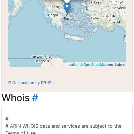
Leaflet
| ©
OpenStreetMap
contributors
IP Geolocation by DB-IP
Whois
#