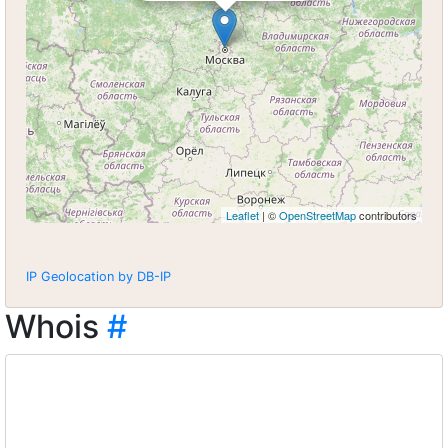
Leaflet
| ©
OpenStreetMap
contributors
IP Geolocation by DB-IP
Whois
#