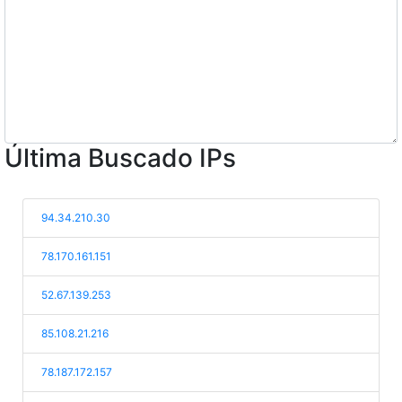
Última Buscado IPs
94.34.210.30
78.170.161.151
52.67.139.253
85.108.21.216
78.187.172.157