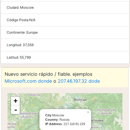
Ciudad:
Moscow
Código Posta:
N/A
Continente:
Europe
Longitud:
37,556
Latitud:
55,799
Nuevo servicio rápido / fiable. ejemplos
Microsoft.com donde
o
207.46.197.32 dode
+
-
×
City
:Moscow
Country
: Russia
IP Address
: 217.118.81.229