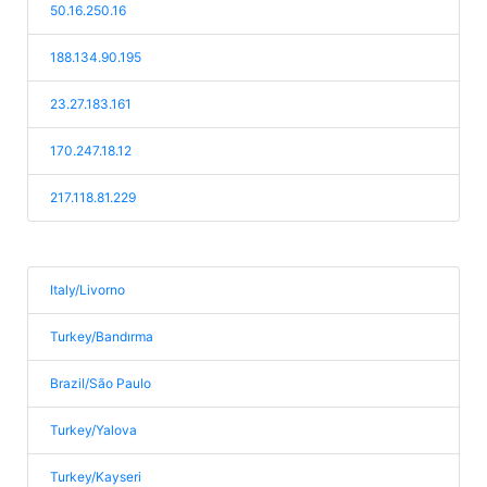
50.16.250.16
188.134.90.195
23.27.183.161
170.247.18.12
217.118.81.229
Italy/Livorno
Turkey/Bandırma
Brazil/São Paulo
Turkey/Yalova
Turkey/Kayseri