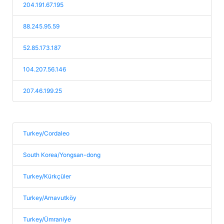
204.191.67.195
88.245.95.59
52.85.173.187
104.207.56.146
207.46.199.25
Turkey/Cordaleo
South Korea/Yongsan-dong
Turkey/Kürkçüler
Turkey/Arnavutköy
Turkey/Ümraniye