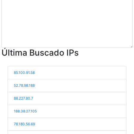
Última Buscado IPs
85.100.91.58
52.78.98.188
88.227.80.7
188.38.27.105
78.180.56.69