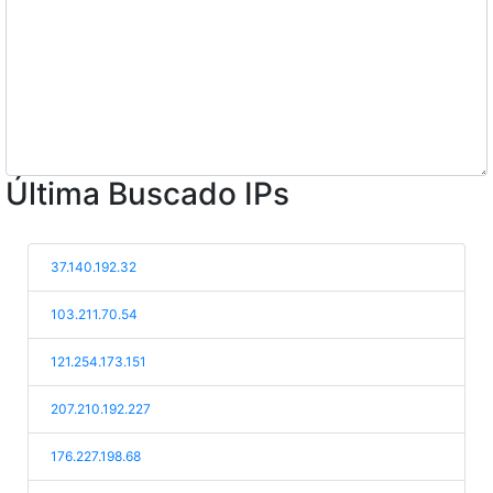
Última Buscado IPs
37.140.192.32
103.211.70.54
121.254.173.151
207.210.192.227
176.227.198.68