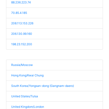
88.236.223.74
70.85.4.185
208.113.153.226
206.130.99.160
198.23.152.200
Russia/Moscow
Hong Kong/Kwai Chung
South Korea/Yongsan-dong (Gangnam-daero)
United States/Tulsa
United Kingdom/London