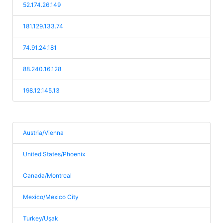
52.174.26.149
181.129.133.74
74.91.24.181
88.240.16.128
198.12.145.13
Austria/Vienna
United States/Phoenix
Canada/Montreal
Mexico/Mexico City
Turkey/Uşak