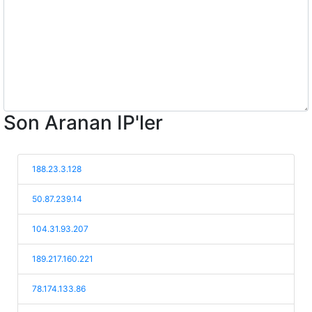
Son Aranan IP'ler
188.23.3.128
50.87.239.14
104.31.93.207
189.217.160.221
78.174.133.86