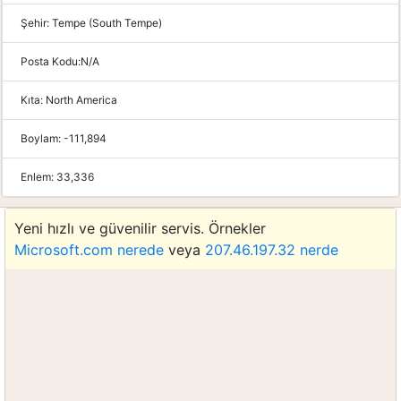
Şehir:
Tempe (South Tempe)
Posta Kodu:
N/A
Kıta:
North America
Boylam:
-111,894
Enlem:
33,336
Yeni hızlı ve güvenilir servis. Örnekler
Microsoft.com nerede
veya
207.46.197.32 nerde