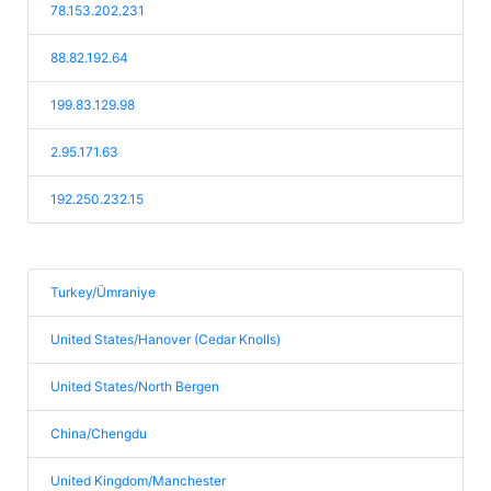
78.153.202.231
88.82.192.64
199.83.129.98
2.95.171.63
192.250.232.15
Turkey/Ümraniye
United States/Hanover (Cedar Knolls)
United States/North Bergen
China/Chengdu
United Kingdom/Manchester