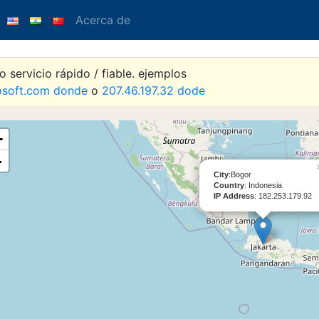
Acerca de
 servicio rápido / fiable. ejemplos
osoft.com donde
o
207.46.197.32 dode
+
-
City
:Bogor
Country
: Indonesia
IP Address
: 182.253.179.92