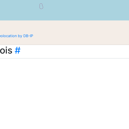
eolocation by DB-IP
ois
#