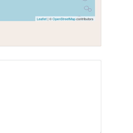
Leaflet
| ©
OpenStreetMap
contributors