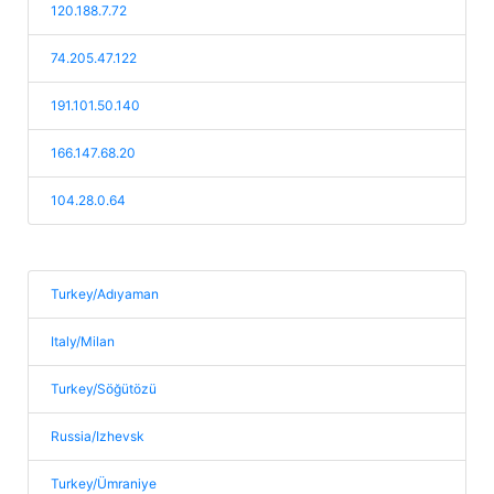
120.188.7.72
74.205.47.122
191.101.50.140
166.147.68.20
104.28.0.64
Turkey/Adıyaman
Italy/Milan
Turkey/Söğütözü
Russia/Izhevsk
Turkey/Ümraniye