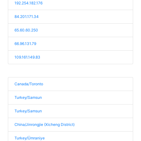
192.254.182.176
84.201.171.34
65.60.60.250
66.96.131.79
109.161.149.83
Canada/Toronto
Turkey/Samsun
Turkey/Samsun
China/Jinrongjie (Xicheng District)
Turkey/Ümraniye