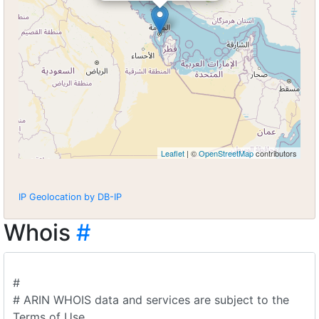
Leaflet
| ©
OpenStreetMap
contributors
IP Geolocation by DB-IP
Whois
#